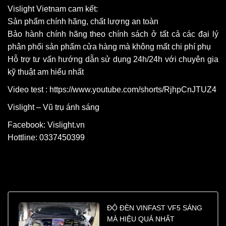
Vislight Vietnam cam kết:
Sản phẩm chính hãng, chất lượng an toàn
Bảo hành chính hãng theo chính sách ở tất cả các đại lý
phân phối sản phẩm cửa hàng mà không mất chi phí phụ
Hỗ trợ tư vấn hướng dẫn sử dụng 24h/24h với chuyên gia
kỹ thuật am hiểu nhất
Video test : https://www.youtube.com/shorts/RjhpCnJTUZ4
Vislight – Vũ trụ ánh sáng
Facebook: Vislight.vn
Hottline: 0337450399
ĐỘ ĐÈN VINFAST VF5 SÁNG
MÀ HIỆU QUẢ NHẤT