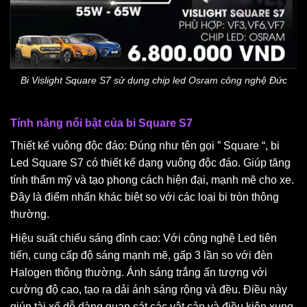
Bi Vislight Square S7 sử dụng chip led Osram công nghệ Đức
Tính năng nổi bật của bi Square S7
Thiết kế vuông độc đáo: Đúng như tên gọi ” Square “, bi
Led Square S7 có thiết kế dạng vuông độc đáo. Giúp tăng
tính thẩm mỹ và tạo phong cách hiện đại, mạnh mẽ cho xe.
Đây là điểm nhấn khác biệt so với các loại bi tròn thông
thường.
Hiệu suất chiếu sáng đỉnh cao: Với công nghệ Led tiên
tiến, cung cấp độ sáng mạnh mẽ, gấp 3 lần so với đèn
Halogen thông thường. Ánh sáng trắng ấn tượng với
cường độ cao, tạo ra dải ánh sáng rộng và đều. Điều này
giúp tài xế dễ dàng quan sát các vật cản và điều kiện xung