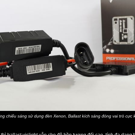
ng chiếu sáng sử dụng đèn Xenon, Ballast kích sáng đóng vai trò cực 
 thì ballast vislight vẫn cho độ bền tương đối cao, tính đa dạ