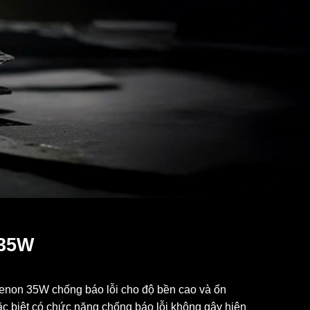
 35W
Xenon 35W chống báo lỗi cho độ bền cao và ổn
Đặc biệt có chức năng chống báo lỗi không gây hiện