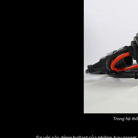
Trong hệ thố
So với các dòng ballast của philips hay osram,