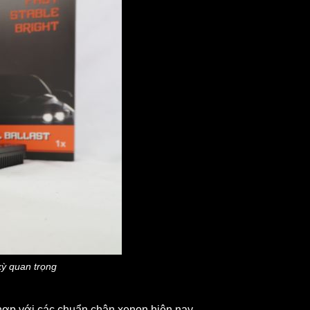
kỳ quan trọng
ng hợp với các chuẩn chân xenon hiện nay