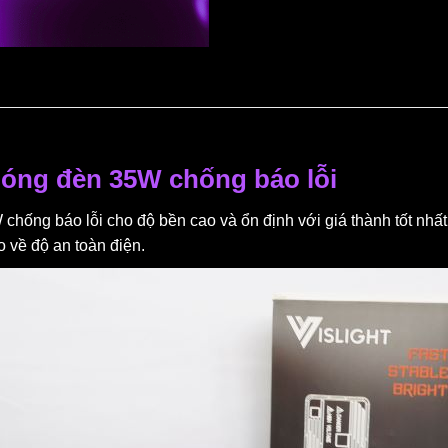
 bóng đèn 35W chống báo lỗi
 chống báo lỗi cho độ bền cao và ổn định với giá thành tốt nhấ
 về độ an toàn điện.