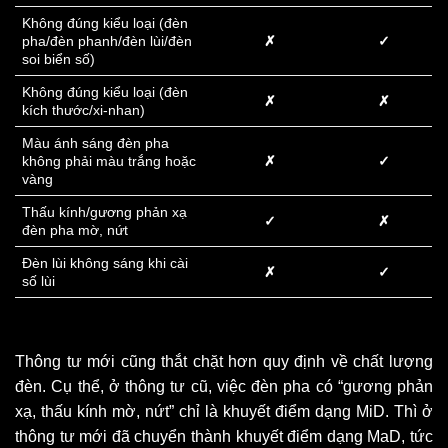
Không đúng kiểu loại (đèn
pha/đèn phanh/đèn lùi/đèn
✗
✓
soi biển số)
Không đúng kiểu loại (đèn
✗
✗
kích thước/xi-nhan)
Màu ánh sáng đèn pha
không phải màu trắng hoặc
✗
✓
vàng
Thấu kính/gương phản xạ
✓
✗
đèn pha mờ, nứt
Đèn lùi không sáng khi cài
✗
✓
số lùi
Thông tư mới cũng thắt chặt hơn quy định về chất lượng
đèn. Cụ thể, ở thông tư cũ, việc đèn pha có “gương phản
xạ, thấu kính mờ, nứt” chỉ là khuyết điểm dạng MiD. Thì ở
thông tư mới đã chuyển thành khuyết điểm dạng MaD, tức