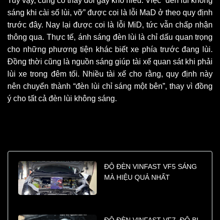
Tuy vậy, cũng có thay đổi gây khó hiểu. Việc “đèn lùi không
sáng khi cài số lùi, vỡ” được coi là lỗi MaD ở theo quy định
trước đây. Nay lại được coi là lỗi MiD, tức vẫn chấp nhận
thông qua. Thực tế, ánh sáng đèn lùi là chỉ dấu quan trọng
cho những phương tiện khác biết xe phía trước đang lùi.
Đồng thời cũng là nguồn sáng giúp tài xế quan sát khi phải
lùi xe trong đêm tối. Nhiều tài xế cho rằng, quy định này
nên chuyển thành “đèn lùi chỉ sáng một bên”, thay vì đồng
ý cho tất cả đèn lùi không sáng.
ĐỘ ĐÈN VINFAST VF5 SÁNG
MÀ HIỆU QUẢ NHẤT