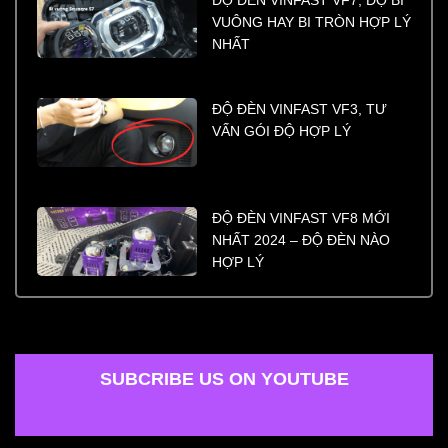
ĐỘ ĐÈN VINFAST VF7, ĐỘ BI
VUÔNG HAY BI TRÒN HỢP LÝ
NHẤT
ĐỘ ĐÈN VINFAST VF3, TƯ
VẤN GÓI ĐỘ HỢP LÝ
ĐỘ ĐÈN VINFAST VF8 MỚI
NHẤT 2024 – ĐỘ ĐÈN NÀO
HỢP LÝ
SUBCRIBE US ON YOUTUBE