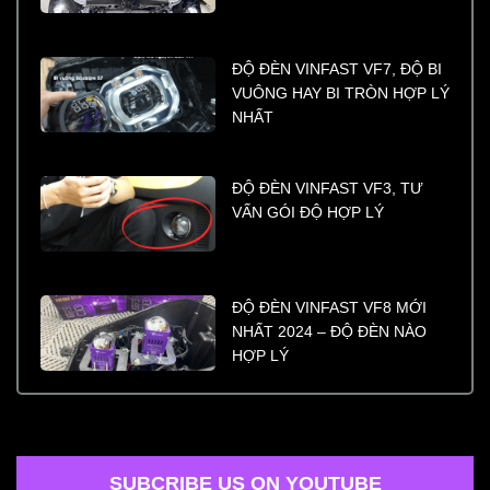
ĐỘ ĐÈN VINFAST VF7, ĐỘ BI
VUÔNG HAY BI TRÒN HỢP LÝ
NHẤT
ĐỘ ĐÈN VINFAST VF3, TƯ
VẤN GÓI ĐỘ HỢP LÝ
ĐỘ ĐÈN VINFAST VF8 MỚI
NHẤT 2024 – ĐỘ ĐÈN NÀO
HỢP LÝ
SUBCRIBE US ON YOUTUBE