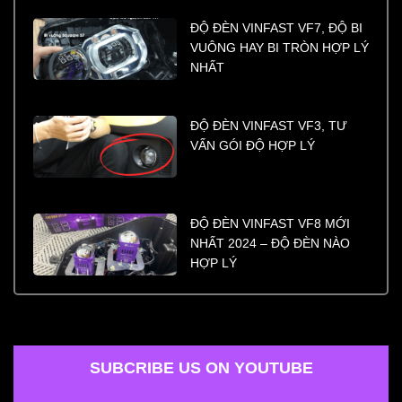
ĐỘ ĐÈN VINFAST VF7, ĐỘ BI
VUÔNG HAY BI TRÒN HỢP LÝ
NHẤT
ĐỘ ĐÈN VINFAST VF3, TƯ
VẤN GÓI ĐỘ HỢP LÝ
ĐỘ ĐÈN VINFAST VF8 MỚI
NHẤT 2024 – ĐỘ ĐÈN NÀO
HỢP LÝ
SUBCRIBE US ON YOUTUBE