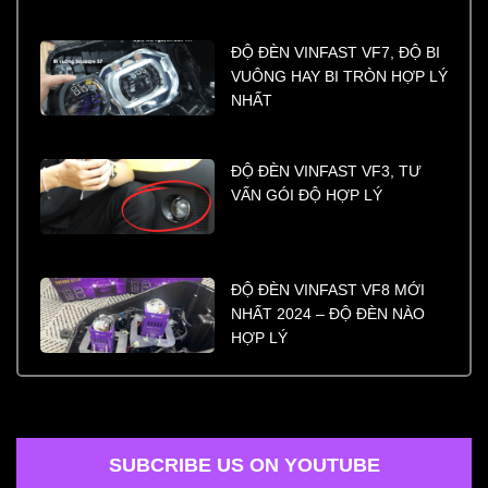
ĐỘ ĐÈN VINFAST VF7, ĐỘ BI
VUÔNG HAY BI TRÒN HỢP LÝ
NHẤT
ĐỘ ĐÈN VINFAST VF3, TƯ
VẤN GÓI ĐỘ HỢP LÝ
ĐỘ ĐÈN VINFAST VF8 MỚI
NHẤT 2024 – ĐỘ ĐÈN NÀO
HỢP LÝ
SUBCRIBE US ON YOUTUBE