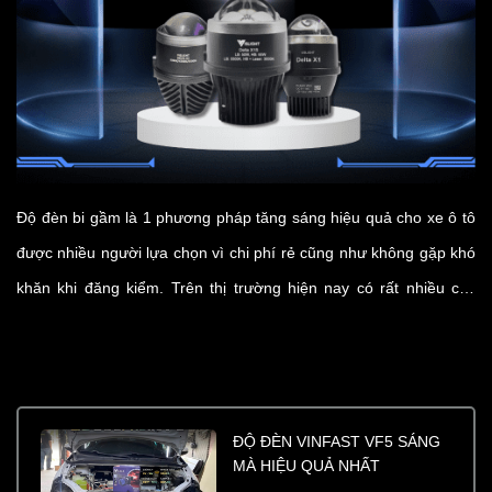
Độ đèn bi gầm là 1 phương pháp tăng sáng hiệu quả cho xe ô tô
được nhiều người lựa chọn vì chi phí rẻ cũng như không gặp khó
khăn khi đăng kiểm. Trên thị trường hiện nay có rất nhiều các
dòng bi gầm với nhiều mẫu mã và công suất khác nhau. Trong
bài viết này Vislight sẽ giới thiệu top 3 dòng bi gầm đáng lắp đặt
nhất hiện nay.
ĐỘ ĐÈN VINFAST VF5 SÁNG
MÀ HIỆU QUẢ NHẤT