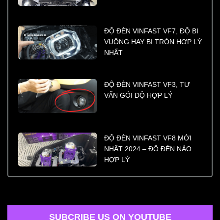
ĐỘ ĐÈN VINFAST VF7, ĐỘ BI
VUÔNG HAY BI TRÒN HỢP LÝ
NHẤT
ĐỘ ĐÈN VINFAST VF3, TƯ
VẤN GÓI ĐỘ HỢP LÝ
ĐỘ ĐÈN VINFAST VF8 MỚI
NHẤT 2024 – ĐỘ ĐÈN NÀO
HỢP LÝ
SUBCRIBE US ON YOUTUBE