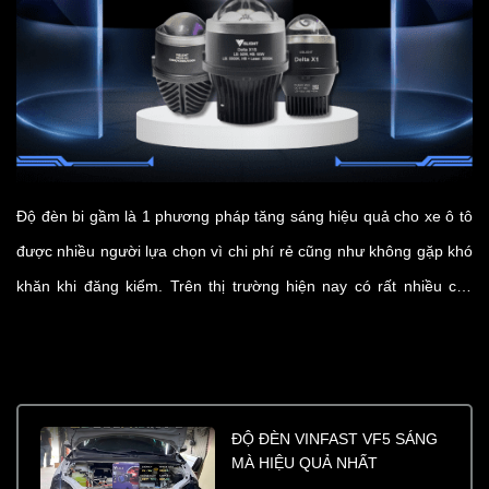
Độ đèn bi gầm là 1 phương pháp tăng sáng hiệu quả cho xe ô tô
được nhiều người lựa chọn vì chi phí rẻ cũng như không gặp khó
khăn khi đăng kiểm. Trên thị trường hiện nay có rất nhiều các
dòng bi gầm với nhiều mẫu mã và công suất khác nhau. Trong
bài viết này Vislight sẽ giới thiệu top 3 dòng bi gầm đáng lắp đặt
nhất hiện nay.
ĐỘ ĐÈN VINFAST VF5 SÁNG
MÀ HIỆU QUẢ NHẤT