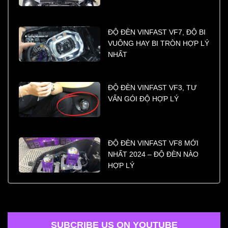
ĐỘ ĐÈN VINFAST VF7, ĐỘ BI
VUÔNG HAY BI TRÒN HỢP LÝ
NHẤT
ĐỘ ĐÈN VINFAST VF3, TƯ
VẤN GÓI ĐỘ HỢP LÝ
ĐỘ ĐÈN VINFAST VF8 MỚI
NHẤT 2024 – ĐỘ ĐÈN NÀO
HỢP LÝ
SUBCRIBE US ON YOUTUBE